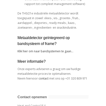
rapport tot compleet management software)
De THS/21e industriële metaaldetector wordt
toegepast in zowel: vlees-, vis-, groente-, fruit-,
aardappel-, diepvries-, ready meals-, kaas-,
zoetwaren-, ingredienten- en snackindustrie.
Metaaldetector geïntegreerd op
bandsysteem of frame?
Klik hier om naar bandsystemen te gaan…
Meer informatie?
Onze experts adviseren u graag om uw huidige
metaaldetectie proces te optimaliseren.
Neem hiervoor
contact
met ons op +31 320 809 971
Contact opnemen
Heat and Control B.V.