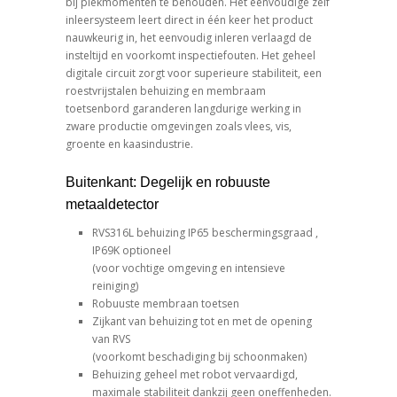
bij piekmomenten te behouden. Het eenvoudige zelf
inleersysteem leert direct in één keer het product
nauwkeurig in, het eenvoudig inleren verlaagd de
insteltijd en voorkomt inspectiefouten. Het geheel
digitale circuit zorgt voor superieure stabiliteit, een
roestvrijstalen behuizing en membraam
toetsenbord garanderen langdurige werking in
zware productie omgevingen zoals vlees, vis,
groente en kaasindustrie.
Buitenkant: Degelijk en robuuste
metaaldetector
RVS316L behuizing IP65 beschermingsgraad ,
IP69K optioneel
(voor vochtige omgeving en intensieve
reiniging)
Robuuste membraan toetsen
Zijkant van behuizing tot en met de opening
van RVS
(voorkomt beschadiging bij schoonmaken)
Behuizing geheel met robot vervaardigd,
maximale stabiliteit dankzij geen oneffenheden.