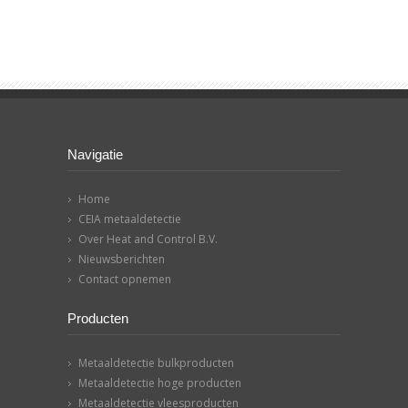
Navigatie
Home
CEIA metaaldetectie
Over Heat and Control B.V.
Nieuwsberichten
Contact opnemen
Producten
Metaaldetectie bulkproducten
Metaaldetectie hoge producten
Metaaldetectie vleesproducten