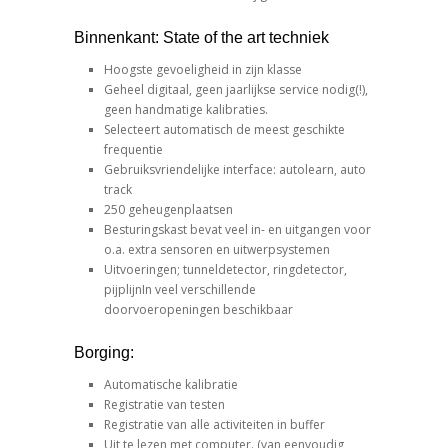
Binnenkant: State of the art techniek
Hoogste gevoeligheid in zijn klasse
Geheel digitaal, geen jaarlijkse service nodig(!),
geen handmatige kalibraties.
Selecteert automatisch de meest geschikte
frequentie
Gebruiksvriendelijke interface: autolearn, auto
track
250 geheugenplaatsen
Besturingskast bevat veel in- en uitgangen voor
o.a. extra sensoren en uitwerpsystemen
Uitvoeringen; tunneldetector, ringdetector,
pijplijnIn veel verschillende
doorvoeropeningen beschikbaar
Borging:
Automatische kalibratie
Registratie van testen
Registratie van alle activiteiten in buffer
Uit te lezen met computer. (van eenvoudig