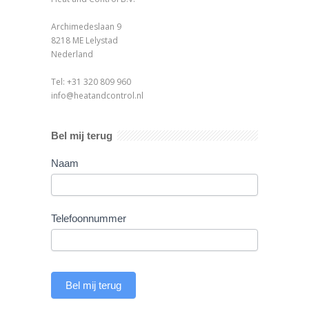
Archimedeslaan 9
8218 ME Lelystad
Nederland
Tel: +31 320 809 960
info@heatandcontrol.nl
Bel mij terug
Terugbelverzoek
Naam
Telefoonnummer
Bel mij terug