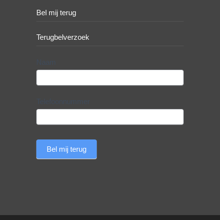
Bel mij terug
Terugbelverzoek
Terugbelverzoek
Naam
Telefoonnummer
Bel mij terug