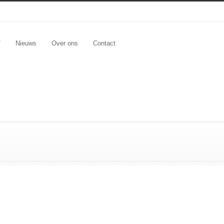
7
Nieuws
Over ons
Contact