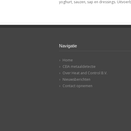
yoghurt, sauzen, sap en dressings. Uitvoer
Navigatie
Home
CEIA metaaldetectie
Over Heat and Control B.V.
Nieuwsberichten
Contact opnemen