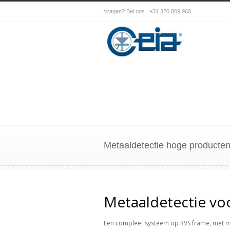
Vragen? Bel ons : +31 320 809 960
Metaaldetectie hoge producten
Metaaldetectie vo
Een compleet systeem op RVS frame, met mo